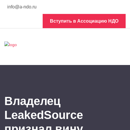
info@a-ndo.ru
Вступить в Ассоциацию НДО
Владелец
LeakedSource
признал вину